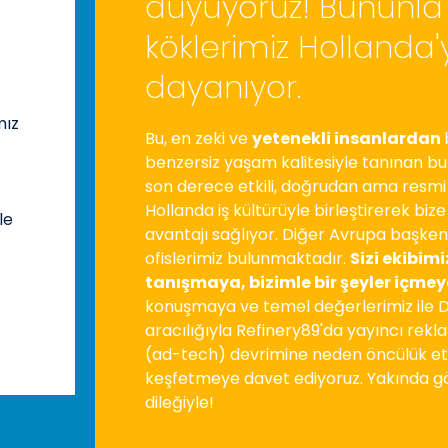
duyuyoruz! Bununla b
köklerimiz Hollanda'
dayanıyor.
mız
Bu, en zeki ve
yetenekli insanlardan
benzersiz yaşam kalitesiyle tanınan bu
son derece etkili, doğrudan ama resm
Hollanda iş kültürüyle birleştirerek biz
le
avantajı sağlıyor. Diğer Avrupa başken
!
ofislerimiz bulunmaktadır.
Sizi ekibimi
tanışmaya, bizimle bir şeyler içmey
konuşmaya ve temel değerlerimiz ile 
aracılığıyla Refinery89'da yayıncı rekla
(ad-tech) devrimine neden öncülük ett
keşfetmeye davet ediyoruz. Yakında 
dileğiyle!