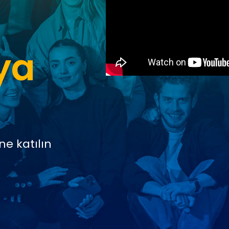
ya
e katılın