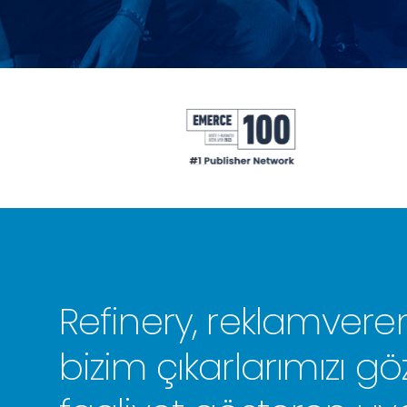
Refinery, reklamverenl
bizim çıkarlarımızı 