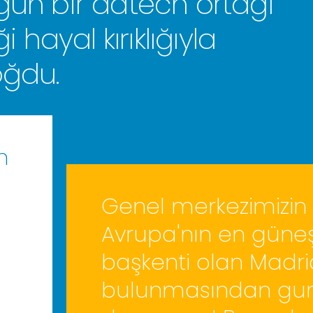
gun bir adtech ortağı
ayal kırıklığıyla
oğdu.
n
Genel merkezimizin
Avrupa'nın en güneş
başkenti olan Madri
bulunmasından gur