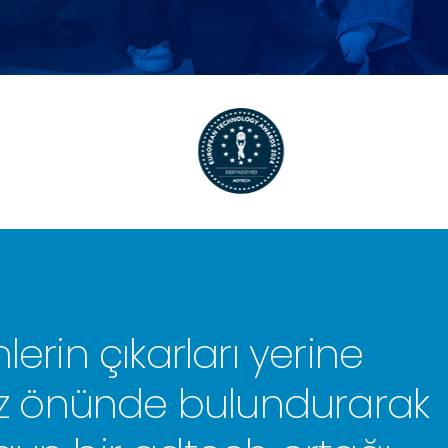
erin çıkarları yerine
göz önünde bulundurarak