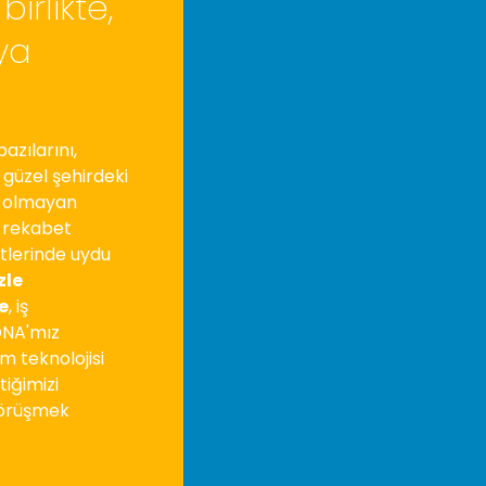
irlikte,
ya
bazılarını,
 güzel şehirdeki
i olmayan
e rekabet
tlerinde uydu
zle
e
, iş
DNA'mız
m teknolojisi
iğimizi
görüşmek