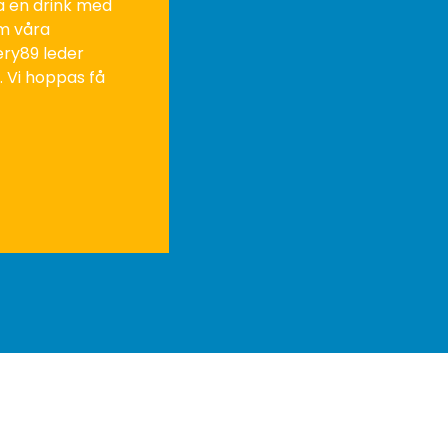
ta en drink med
m våra
ery89 leder
. Vi hoppas få