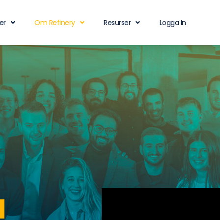
er
Om Refinery
Resurser
Logga In
a