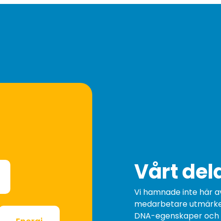
Vårt de
Vi hamnade inte här av
medarbetare utmärker
DNA-egenskaper och st