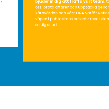
bjuder in dig att träffa vårt team
, 
r.
oss, prata affärer och upptäcka geno
kärnvärden och vårt DNA varför Refin
vägen i publicistens adtech-revolution
se dig snart!