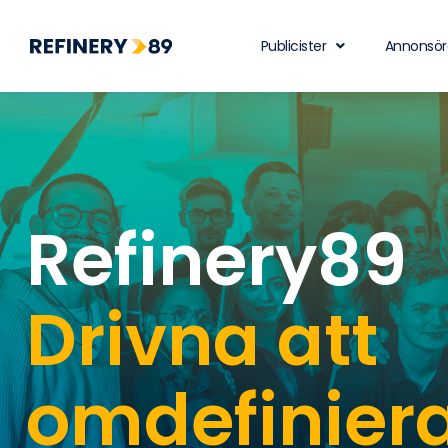
Publicister
Annonsör
Refinery89
Drivna att
omdefinier