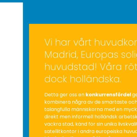
a
Vi har vårt huvudkon
Madrid, Europas sol
huvudstad! Våra röt
dock holländska.
a
Detta ger oss en
konkurrensfördel
g
kombinera några av de smartaste oc
talangfulla människorna med en mycke
direkt men informell holländsk arbetsk
vackra stad, känd för sin unika livskvali
satellitkontor i andra europeiska huvu