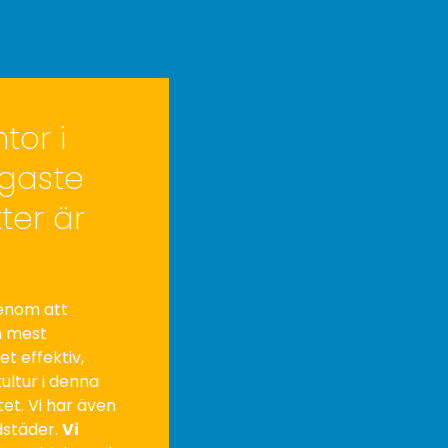
tor i
igaste
ter är
enom att
h mest
t effektiv,
ultur i denna
tet. Vi har även
dstäder.
Vi