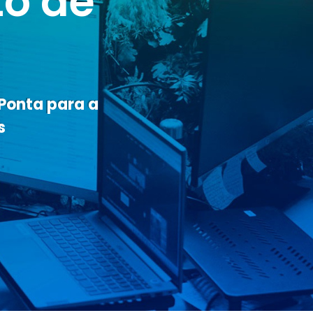
to de
 Ponta para a
s