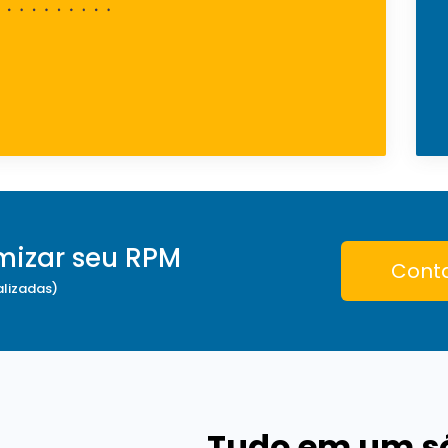
mizar seu RPM
Cont
alizadas)
Tudo em um só