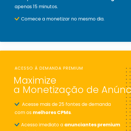
apenas 15 minutos.
Comece a monetizar no mesmo dia.
ACESSO À DEMANDA PREMIUM
Maximize
a Monetização de Anúnc
Acesse mais de 25 fontes de demanda
com os
melhores CPMs
.
Acesso imediato a
anunciantes premium