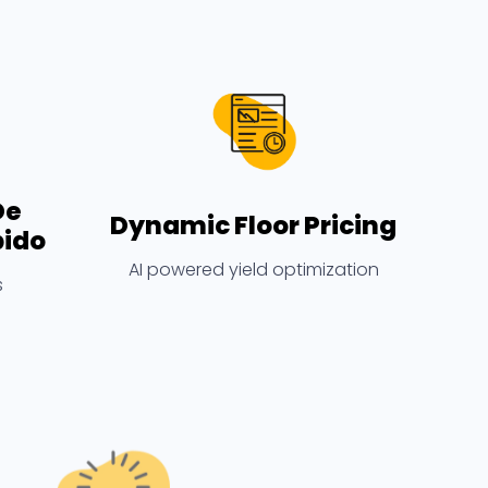
De
Dynamic Floor Pricing
pido
AI powered yield optimization
s