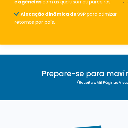
e agências
com as quais somos parceiros.
Alocação dinâmica de SSP
para otimizar
retornos por país.
Prepare-se para maxi
(Receita x Mil Páginas Visu