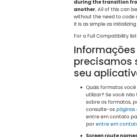
during the transition fr
another.
All of this can b
without the need to code s
It is as simple as initializin
For a Full Compatibility li
Informações
precisamos 
seu aplicati
Quais formatos você
utilizar? Se você nã
sobre os formatos, po
consulte-os
páginas
entre em contato pa
por
entre em contat
Screen route name