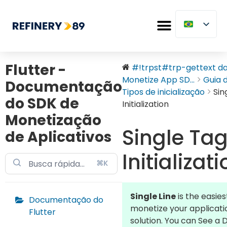
Flutter -
#!trpst#trp-gettext dat
Monetize App SD...
Guia 
Documentação
Tipos de inicialização
Sin
do SDK de
Initialization
Monetização
Single Ta
de Aplicativos
Initializat
⌘K
Single Line
is the easies
Documentação do
monetize your applicati
Flutter
solution. You can See 