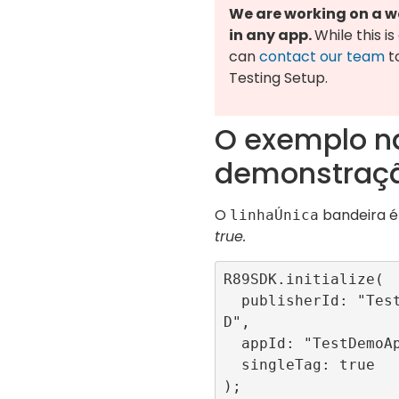
We are working on a wa
in any app.
While this i
can
contact our team
t
Testing Setup.
O exemplo n
demonstraç
O
bandeira é
linhaÚnica
true.
R89SDK.initialize(

  publisherId: "TestRefinery89I
D",

  appId: "TestDemoApp",

  singleTag: true
