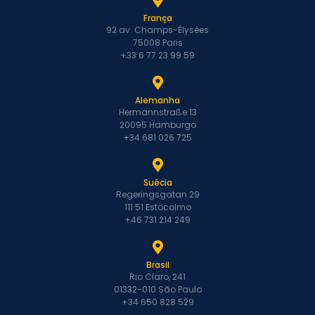
França
92 av. Champs-Élysées
75008 Paris
+33 6 77 23 99 59
Alemanha
Hermannstraße 13
20095 Hamburgo
+34 681 026 725
Suécia
Regeringsgatan 29
111 51 Estocolmo
+46 731 214 249
Brasil
Rio Claro, 241
01332-010 São Paulo
+34 650 828 529