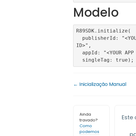
Modelo
R89SDK.initialize(

  publisherId: "<YOUR PLUBLISHER 
ID>",

  appId: "<YOUR APP ID>",

← Inicialização Manual
Ainda
Este a
travado?
Como
podemos
pa