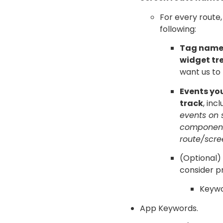
For every route,
following:
Tag names
widget tr
want us to 
Events yo
track
, inc
events on 
componen
route/scre
(Optional) 
consider pr
Keywo
App Keywords.