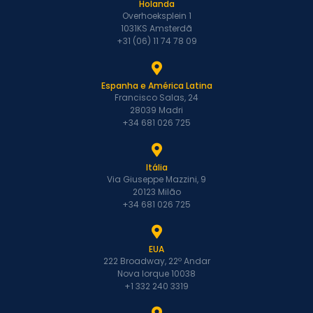
Holanda
Overhoeksplein 1
1031KS Amsterdã
+31 (06) 11 74 78 09
Espanha e América Latina
Francisco Salas, 24
28039 Madri
+34 681 026 725
Itália
Via Giuseppe Mazzini, 9
20123 Milão
+34 681 026 725
EUA
222 Broadway, 22º Andar
Nova Iorque 10038
+1 332 240 3319