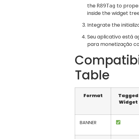
the
to proper
R89Tag
inside the widget tree
Integrate the initiali
Seu aplicativo está 
para monetização c
Compatibi
Table
Format
Tagged
Widget
BANNER