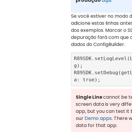
produção
aqui
.
Se você estiver no modo 
adicione estas linhas ant
dos exemplos. Marcar o 
depuração fará com que o
dados do ConfigBuilder.
R89SDK.setLogLevel(
g);

R89SDK.setDebug(get
Single Line
cannot be t
screen data is very diff
app, but you can test it
our
Demo apps
. There 
data for that app.