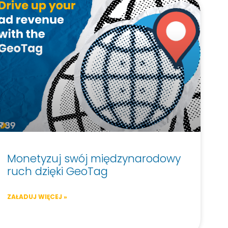
Monetyzuj swój międzynarodowy
ruch dzięki GeoTag
ZAŁADUJ WIĘCEJ »