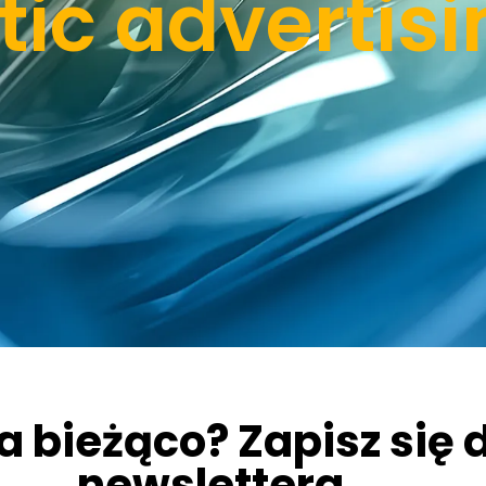
c advertisi
a bieżąco? Zapisz się 
newslettera