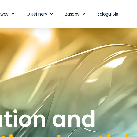
awcy
O Refinery
Zasoby
Zaloguj Się
tion and