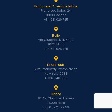
Espagne et Amérique latine
Francisco Salas, 24
28039 Madrid
+34 681 026 725
Italie
Via Giuseppe Mazzini, 9
20123 Milan
+34 681 026 725
ÉTATS-UNIS
222 Broadway 22ème étage
New York 10038
+1 332 240 3319
France
92 Av. Champs-Élysées
75008 Paris
+33 6 77 23 99 59