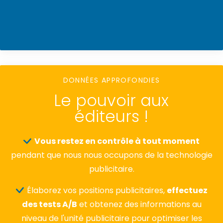
DONNÉES APPROFONDIES
Le pouvoir aux
éditeurs !
Vous restez en contrôle à tout moment
pendant que nous nous occupons de la technologie
publicitaire.
Élaborez vos positions publicitaires,
effectuez
des tests A/B
et obtenez des informations au
niveau de l'unité publicitaire pour optimiser les